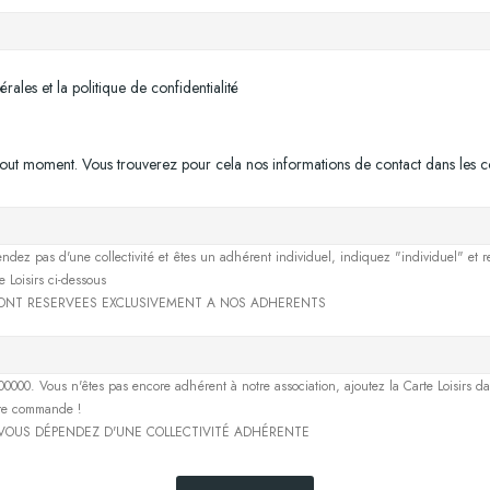
rales et la politique de confidentialité
out moment. Vous trouverez pour cela nos informations de contact dans les condi
ndez pas d'une collectivité et êtes un adhérent individuel, indiquez "individuel" et 
 Loisirs ci-dessous
SONT RESERVEES EXCLUSIVEMENT A NOS ADHERENTS
0000. Vous n'êtes pas encore adhérent à notre association, ajoutez la Carte Loisirs da
ère commande !
I VOUS DÉPENDEZ D'UNE COLLECTIVITÉ ADHÉRENTE