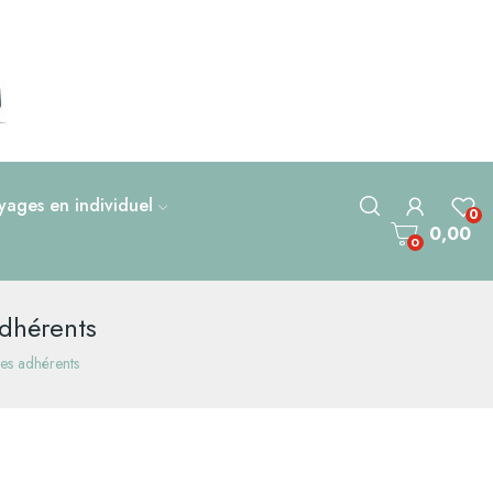
ages en individuel
0
0,00
0
adhérents
ses adhérents