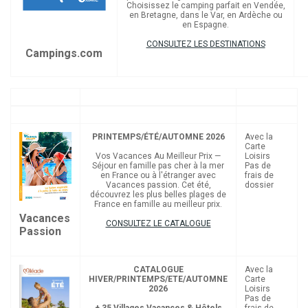
Choisissez le camping parfait en Vendée,
en Bretagne, dans le Var, en Ardèche ou
en Espagne.
CONSULTEZ LES DESTINATIONS
Campings.com
PRINTEMPS/ÉTÉ/AUTOMNE 2026
Avec la
Carte
Vos
Vacances
Au Meilleur Prix —
Loisirs
Séjour en famille pas cher à la mer
Pas de
en France ou à l'étranger avec
frais de
Vacances passion
. Cet été,
dossier
découvrez les plus belles plages de
France en famille au meilleur prix.
Vacances
CONSULTEZ LE CATALOGUE
Passion
CATALOGUE
Avec la
HIVER/PRINTEMPS/ETE/AUTOMNE
Carte
2026
Loisirs
Pas de
+ 35 Villages Vacances & Hôtels
frais de