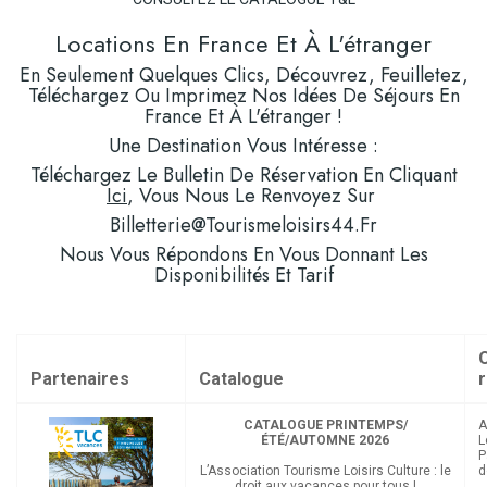
Locations En France Et À L'étranger
En Seulement Quelques Clics, Découvrez, Feuilletez,
Téléchargez Ou Imprimez Nos Idées De Séjours En
France Et À L'étranger !
Une Destination Vous Intéresse :
Téléchargez Le Bulletin De Réservation En Cliquant
Ici
, Vous Nous Le Renvoyez Sur
Billetterie@tourismeloisirs44.fr
Nous Vous Répondons En Vous Donnant Les
Disponibilités Et Tarif
O
Partenaires
Catalogue
CATALOGUE PRINTEMPS/
A
ÉTÉ/AUTOMNE 2026
L
P
L’Association Tourisme Loisirs Culture : le
d
droit aux vacances pour tous !