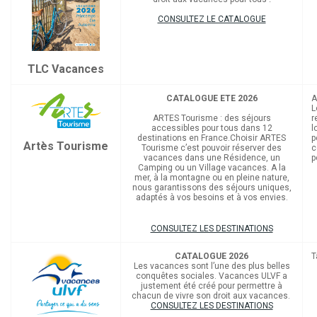
CONSULTEZ LE CATALOGUE
TLC Vacances
CATALOGUE ETE 2026
A
L
ARTES Tourisme : des séjours
r
accessibles pour tous dans 12
l
destinations en France.Choisir ARTES
p
Artès Tourisme
Tourisme c’est pouvoir réserver des
c
vacances dans une Résidence, un
p
Camping ou un Village vacances. A la
mer, à la montagne ou en pleine nature,
nous garantissons des séjours uniques,
adaptés à vos besoins et à vos envies.
CONSULTEZ LES DESTINATIONS
CATALOGUE 2026
T
Les vacances sont l’une des plus belles
conquêtes sociales. Vacances ULVF a
justement été créé pour permettre à
chacun de vivre son droit aux vacances.
CONSULTEZ LES DESTINATIONS