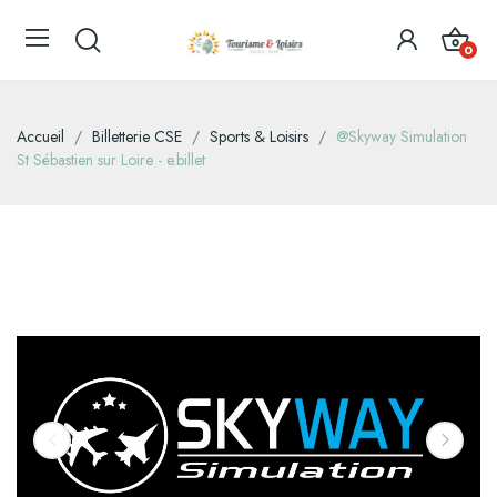
0
Accueil
Billetterie CSE
Sports & Loisirs
@Skyway Simulation
St Sébastien sur Loire - e.billet