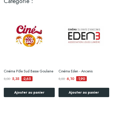
Catégorie :
Cinéma Pôle Sud Basse Goulaine
Cinéma Eden - Ancenis
5,35
6,10
-2,65
-1,90
8,00
8,00
Ajouter au panier
Ajouter au panier