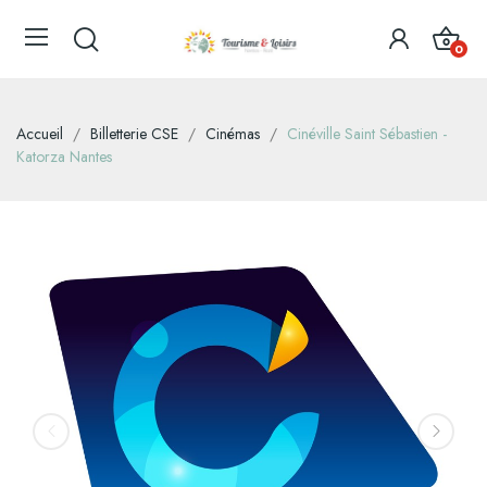
0
Accueil
Billetterie CSE
Cinémas
Cinéville Saint Sébastien -
Katorza Nantes