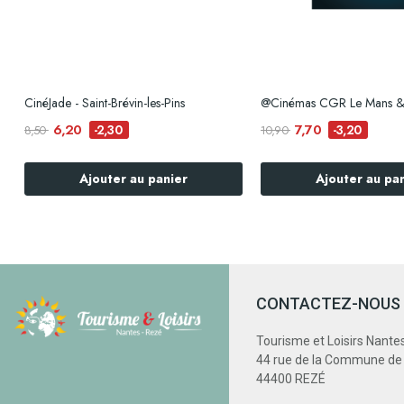
s
CinéJade - Saint-Brévin-les-Pins
6,20
7,70
-2,30
-3,20
8,50
10,90
Ajouter au panier
Ajouter au pa
CONTACTEZ-NOUS
Tourisme et Loisirs Nante
44 rue de la Commune d
44400 REZÉ