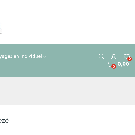
ages en individuel
0
0,00
0
ezé