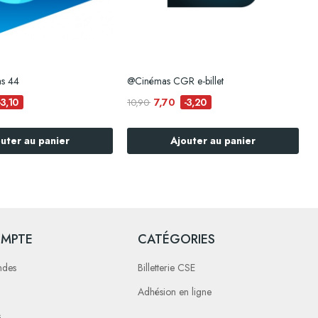
as 44
@Cinémas CGR e-billet
7,70
-3,10
-3,20
10,90
9
uter au panier
Ajouter au panier
MPTE
CATÉGORIES
ndes
Billetterie CSE
Adhésion en ligne
s