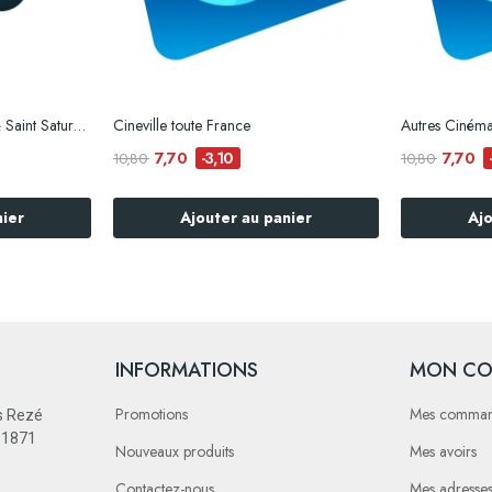
@Cinémas CGR Le Mans & Saint Saturnin e-billet
Cineville toute France
Autres Ciném
7,70
7,70
-3,10
10,80
10,80
nier
Ajouter au panier
Ajo
INFORMATIONS
MON CO
Promotions
Mes comma
s Rezé
e 1871
Nouveaux produits
Mes avoirs
Contactez-nous
Mes adresse