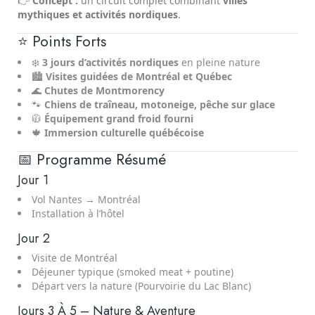
👉
Concept :
un circuit complet combinant
villes
mythiques et activités nordiques
.
⭐ Points Forts
❄️
3 jours d’activités nordiques
en pleine nature
🏙️
Visites guidées de Montréal et Québec
🌊
Chutes de Montmorency
🐾
Chiens de traîneau, motoneige, pêche sur glace
🧥
Équipement grand froid fourni
🍁
Immersion culturelle québécoise
📅 Programme Résumé
Jour 1
Vol Nantes → Montréal
Installation à l’hôtel
Jour 2
Visite de Montréal
Déjeuner typique (smoked meat + poutine)
Départ vers la nature (Pourvoirie du Lac Blanc)
Jours 3 À 5 – Nature & Aventure