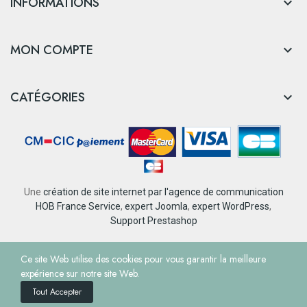
INFORMATIONS

MON COMPTE

CATÉGORIES

Une
création de site internet par l'agence de communication
HOB France Service
,
expert Joomla
,
expert WordPress
,
Support Prestashop
© Tourisme et Loisirs Nantes Rezé
Ce site Web utilise des cookies pour vous garantir la meilleure
expérience sur notre site Web.
Tout Accepter