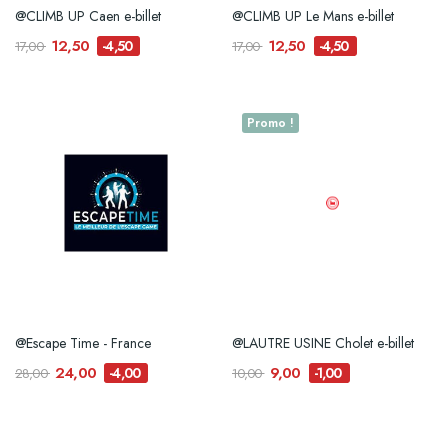
@CLIMB UP Caen e-billet
@CLIMB UP Le Mans e-billet
12,50
12,50
-4,50
-4,50
17,00
17,00
Promo !
@Escape Time - France
@LAUTRE USINE Cholet e-billet
24,00
9,00
-4,00
-1,00
28,00
10,00