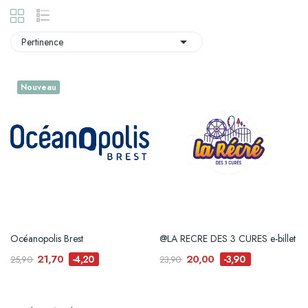

Pertinence
Nouveau
Océanopolis Brest
@LA RECRE DES 3 CURES e-billet
21,70
20,00
-4,20
-3,90
25,90
23,90