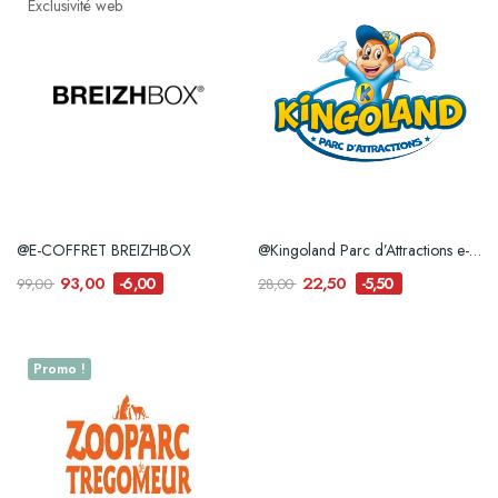
Exclusivité web
@E-COFFRET BREIZHBOX
@Kingoland Parc d’Attractions e-billet
93,00
22,50
-6,00
-5,50
99,00
28,00
Promo !