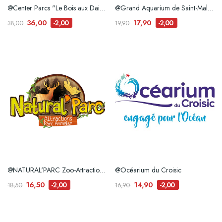
@Center Parcs "Le Bois aux Daims" – 1 journée
@Grand Aquarium de Saint-Malo e-billet
36,00
17,90
-2,00
-2,00
38,00
19,90
@NATURAL'PARC Zoo-Attraction e-billet
@Océarium du Croisic
16,50
14,90
-2,00
-2,00
18,50
16,90