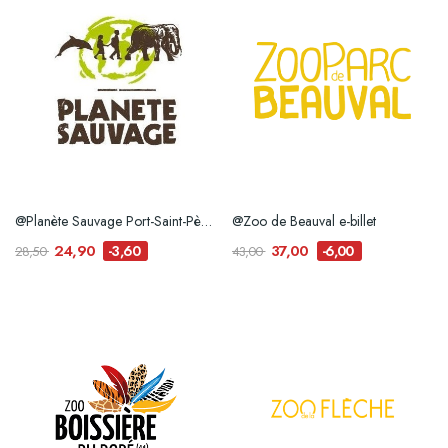
@Planète Sauvage Port-Saint-Père e.billet
@Zoo de Beauval e-billet
24,90
37,00
-3,60
-6,00
28,50
43,00