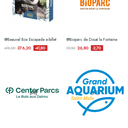
@Beauval Box Escapade e-billet
@Bioparc de Doué la Fontaine
376,20
26,80
-41,80
-2,70
418,00
29,50