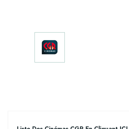
Liste Des Cinémas CGR En Cliquant
ICI