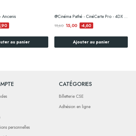
- Ancenis
@Cinéma Pathé - CinéCarte Pro - 4DX IMAX Dolby...
C
15,00
1,90
-4,60
19,60
uter au panier
Ajouter au panier
MPTE
CATÉGORIES
ndes
Billetterie CSE
Adhésion en ligne
s
ions personnelles