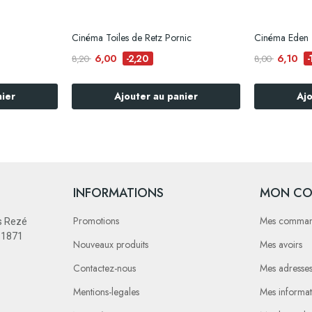
Cinéma Toiles de Retz Pornic
Cinéma Eden 
6,00
6,10
-2,20
-
8,20
8,00
nier
Ajouter au panier
Ajo
INFORMATIONS
MON CO
Promotions
Mes comma
s Rezé
e 1871
Nouveaux produits
Mes avoirs
Contactez-nous
Mes adresse
Mentions-legales
Mes informat