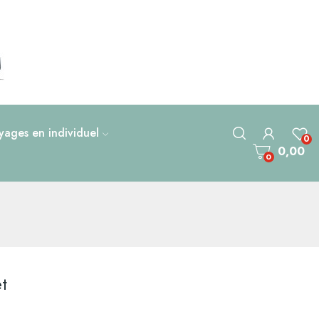
ages en individuel
0
0,00
0
t