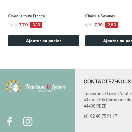
s
Cineville toute France
Cinéville Savenay
7,70
7,10
-3,10
-2,80
10,80
9,90
Ajouter au panier
Ajouter au pa
CONTACTEZ-NOUS
Tourisme et Loisirs Nante
44 rue de la Commune d
44400 REZÉ
tél. 02 40 75 91 17